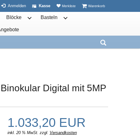
ist leer
ist leer
Anmelden
Kasse
Merkliste
Warenkorb
Blöcke
Basteln
ben öffnen
termenü von Schulhefte öffnen
Untermenü von Blöcke öffnen
Untermenü von Basteln öffnen
Angebote
nen
Weitere öffnen
Untermenü von öffnen
Suche aufkla
Binokular Digital mit 5MP
1.033,20 EUR
inkl. 20 % MwSt. zzgl.
Versandkosten