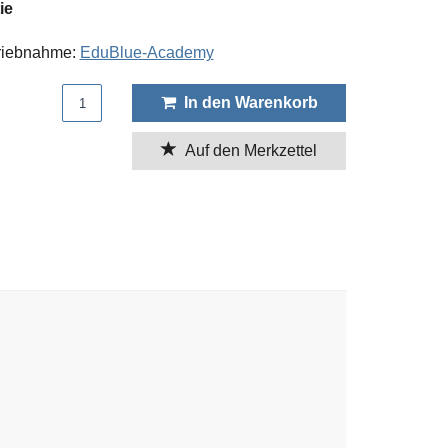
ie
triebnahme:
EduBlue-Academy
Produktmenge
In den Warenkorb
Auf den Merkzettel