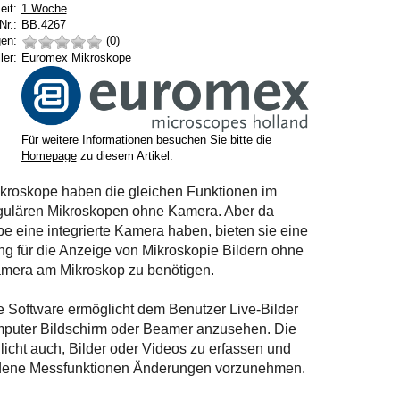
Lieferzeit:
eit:
1 Woche
Nr.:
BB.4267
en:
(0)
Hersteller:
ler:
Euromex Mikroskope
Für weitere Informationen besuchen Sie bitte die
Homepage
zu diesem Artikel.
ikroskope haben die gleichen Funktionen im
egulären Mikroskopen ohne Kamera. Aber da
e eine integrierte Kamera haben, bieten sie eine
g für die Anzeige von Mikroskopie Bildern ohne
amera am Mikroskop zu benötigen.
te Software ermöglicht dem Benutzer Live-Bilder
puter Bildschirm oder Beamer anzusehen. Die
icht auch, Bilder oder Videos zu erfassen und
dene Messfunktionen Änderungen vorzunehmen.