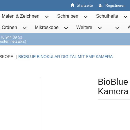
Startseite
Registrieren
Malen & Zeichnen
Schreiben
Schulhefte
Untermenü von Malen & Zeichnen öffnen
Untermenü von Schrei
Un
Ordnen
Mikroskope
Weitere
Untermenü von Ordnen öffnen
Untermenü von Mikroskope öff
Untermenü von 
76 944 89 53
osten netzabh.)
SKOPE
BIOBLUE BINOKULAR DIGITAL MIT 5MP KAMERA
BioBlue 
Kamera