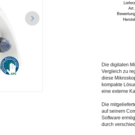
Lieferz
Art.
Bewertung
Herstel
Die digitalen M
Vergleich zu r
diese Mikroskop
kompakte Lösun
eine externe K
Die mitgeliefer
auf seinem Com
Software ermögl
durch verschie