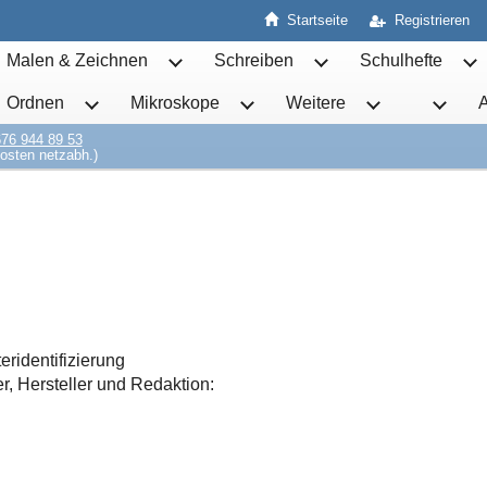
Startseite
Registrieren
Malen & Zeichnen
Schreiben
Schulhefte
Untermenü von Malen & Zeichnen öffnen
Untermenü von Schrei
Un
Ordnen
Mikroskope
Weitere
Untermenü von Ordnen öffnen
Untermenü von Mikroskope öff
Untermenü von 
76 944 89 53
osten netzabh.)
ridentifizierung
, Hersteller und Redaktion: