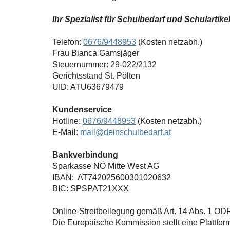
Ihr Spezialist für Schulbedarf und Schulartike
Telefon:
0676/9448953
(Kosten netzabh.)
Frau Bianca Gamsjäger
Steuernummer: 29-022/2132
Gerichtsstand St. Pölten
UID: ATU63679479
Kundenservice
Hotline:
0676/9448953
(Kosten netzabh.)
E-Mail:
mail@deinschulbedarf.at
Bankverbindung
Sparkasse NÖ Mitte West AG
IBAN: AT742025600301020632
BIC: SPSPAT21XXX
Online-Streitbeilegung gemäß Art. 14 Abs. 1 OD
Die Europäische Kommission stellt eine Plattform