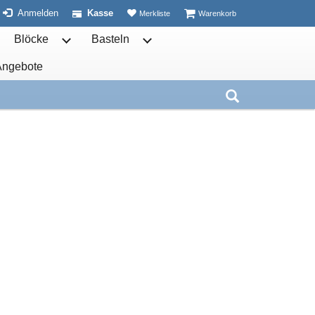
ist leer
ist leer
Anmelden
Kasse
Merkliste
Warenkorb
Blöcke
Basteln
ben öffnen
termenü von Schulhefte öffnen
Untermenü von Blöcke öffnen
Untermenü von Basteln öffnen
Angebote
nen
Weitere öffnen
Untermenü von öffnen
Suche aufkla