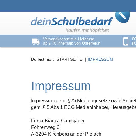
Seitenebreiche:
Zum
Zur
Zur
Inhalt
Hauptnavigation
Footernavigation
Versandkostenfreie Lieferung
06
ab € 70 innerhalb von Österreich
(K
Du bist hier:
STARTSEITE
IMPRESSUM
Impressum
Impressum gem. §25 Mediengesetz sowie Anbiete
gem. § 5 Abs 1 ECG Medieninhaber, Herausgeber
Firma Bianca Gamsjäger
Föhrenweg 3
A-3204 Kirchberg an der Pielach