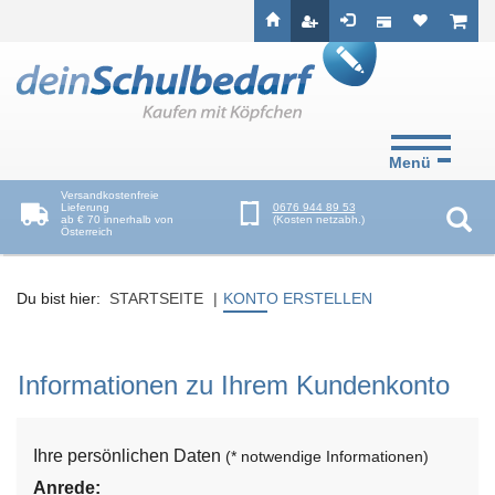
Seitenebreiche:
Zum
Zur
Zur
ist leer
ist l
Inhalt
Hauptnavigation
Footernavigation
Menü
Versandkostenfreie
Lieferung
0676 944 89 53
ab € 70 innerhalb von
(Kosten netzabh.)
Österreich
Suc
Du bist hier:
STARTSEITE
KONTO ERSTELLEN
Informationen zu Ihrem Kundenkonto
Ihre persönlichen Daten
(* notwendige Informationen)
Anrede: