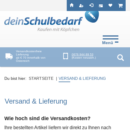
Seitenebreiche:
Zum
Zur
Zur
ist leer
ist l
Inhalt
Hauptnavigation
Footernavigation
Menü
Versandkostenfreie
Lieferung
0676 944 89 53
ab € 70 innerhalb von
(Kosten netzabh.)
Österreich
Suc
Du bist hier:
STARTSEITE
VERSAND & LIEFERUNG
Versand & Lieferung
Wie hoch sind die Versandkosten?
Ihre bestellten Artikel liefern wir direkt zu Ihnen nach