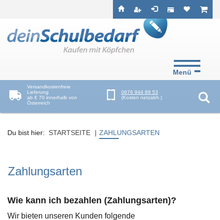
Seitenebreiche:
Zum
Zur
Zur
ist leer
ist l
Inhalt
Hauptnavigation
Footernavigation
Menü
Versandkostenfreie
Lieferung
0676 944 89 53
ab € 70 innerhalb von
(Kosten netzabh.)
Österreich
Suc
Du bist hier:
STARTSEITE
ZAHLUNGSARTEN
Zahlungsarten
Wie kann ich bezahlen (Zahlungsarten)?
Wir bieten unseren Kunden folgende