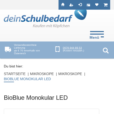
Seitenebreiche:
Zum
Zur
Zur
ist leer
ist l
Inhalt
Hauptnavigation
Footernavigation
Menü
Versandkostenfreie
Lieferung
0676 944 89 53
ab € 70 innerhalb von
(Kosten netzabh.)
Österreich
Suc
Du bist hier:
STARTSEITE
MIKROSKOPE
MIKROSKOPE
BIOBLUE MONOKULAR LED
BioBlue Monokular LED