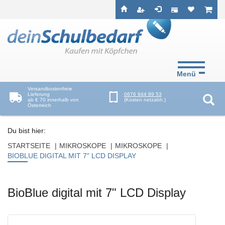
Seitenebreiche:
Zum
Zur
Zur
ist leer
ist l
Inhalt
Hauptnavigation
Footernavigation
Menü
Versandkostenfreie
Lieferung
0676 944 89 53
ab € 70 innerhalb von
(Kosten netzabh.)
Österreich
Suc
Du bist hier:
STARTSEITE
MIKROSKOPE
MIKROSKOPE
BIOBLUE DIGITAL MIT 7" LCD DISPLAY
BioBlue digital mit 7" LCD Display