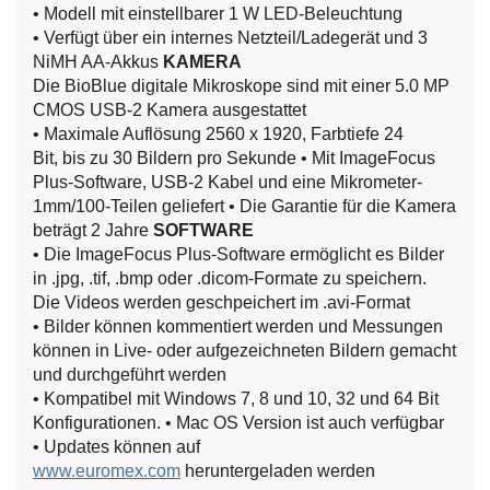
• Modell mit einstellbarer 1 W LED-Beleuchtung
• Verfügt über ein internes Netzteil/Ladegerät und 3
NiMH AA-Akkus
KAMERA
Die BioBlue digitale Mikroskope sind mit einer 5.0 MP
CMOS USB-2 Kamera ausgestattet
• Maximale Auflösung 2560 x 1920, Farbtiefe 24
Bit, bis zu 30 Bildern pro Sekunde
• Mit ImageFocus
Plus-Software, USB-2 Kabel und eine Mikrometer-
1mm/100-Teilen geliefert
• Die Garantie für die Kamera
beträgt 2 Jahre
SOFTWARE
• Die ImageFocus Plus-Software ermöglicht es Bilder
in .jpg, .tif, .bmp oder .dicom-Formate zu speichern.
Die Videos werden geschpeichert im .avi-Format
• Bilder können kommentiert werden und Messungen
können in Live- oder aufgezeichneten Bildern gemacht
und durchgeführt werden
• Kompatibel mit Windows 7, 8 und 10, 32 und 64 Bit
Konfigurationen.
• Mac OS Version ist auch verfügbar
• Updates können auf
www.euromex.com
heruntergeladen werden