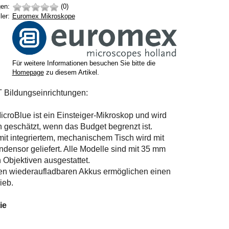
en:
(0)
Hersteller:
ler:
Euromex Mikroskope
Für weitere Informationen besuchen Sie bitte die
Homepage
zu diesem Artikel.
T Bildungseinrichtungen:
roBlue ist ein Einsteiger-Mikroskop und wird
 geschätzt, wenn das Budget begrenzt ist.
it integriertem, mechanischem Tisch wird mit
ensor geliefert. Alle Modelle sind mit 35 mm
Objektiven ausgestattet.
ten wiederaufladbaren Akkus ermöglichen einen
ieb.
ie