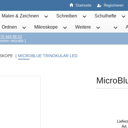
Startseite
Registrieren
Malen & Zeichnen
Schreiben
Schulhefte
Untermenü von Malen & Zeichnen öffnen
Untermenü von Schrei
Un
Ordnen
Mikroskope
Weitere
Untermenü von Ordnen öffnen
Untermenü von Mikroskope öff
Untermenü von 
76 944 89 53
osten netzabh.)
SKOPE
MICROBLUE TRINOKULAR LED
MicroBl
Lieferz
Art.