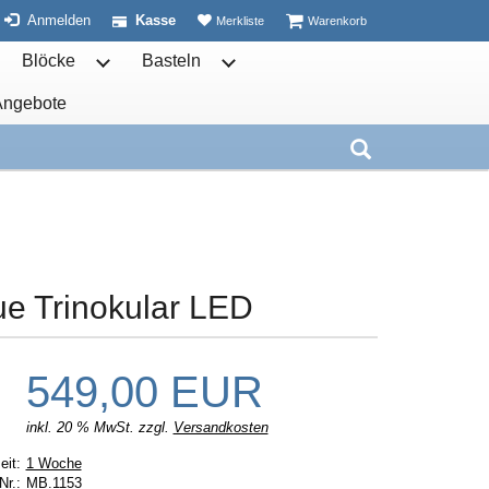
ist leer
ist leer
Anmelden
Kasse
Merkliste
Warenkorb
Blöcke
Basteln
ben öffnen
termenü von Schulhefte öffnen
Untermenü von Blöcke öffnen
Untermenü von Basteln öffnen
Angebote
nen
Weitere öffnen
Untermenü von öffnen
Suche aufkla
ue Trinokular LED
549,00 EUR
inkl. 20 % MwSt. zzgl.
Versandkosten
Lieferzeit:
eit:
1 Woche
Nr.:
MB.1153