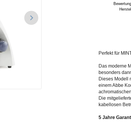
Bewertung
Herstel
Perfekt für MIN
Das moderne Mic
besonders dann
Dieses Modell m
einem Abbe Kond
achromatischen 
Die mitgeliefer
kabellosen Betr
5 Jahre Garant