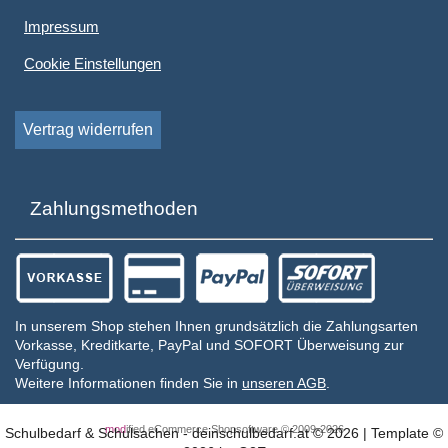
Impressum
Cookie Einstellungen
Vertrag widerrufen
Zahlungsmethoden
In unserem Shop stehen Ihnen grundsätzlich die Zahlungsarten
Vorkasse, Kreditkarte, PayPal und SOFORT Überweisung zur
Verfügung.
Weitere Informationen finden Sie in
unseren AGB
.
mod
ified eCommerce Shopsoftware © 2009-2026
Schulbedarf & Schulsachen - deinschulbedarf.at © 2026 | Template ©