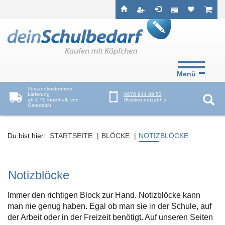
Seitenebreiche:
Zum
Zur
Zur
ist leer
ist l
Inhalt
Hauptnavigation
Footernavigation
Menü
Versandkostenfreie
Lieferung
0676 944 89 53
ab € 70 innerhalb von
(Kosten netzabh.)
Österreich
Suc
Du bist hier:
STARTSEITE
BLÖCKE
NOTIZBLÖCKE
Notizblöcke
Immer den richtigen Block zur Hand. Notizblöcke kann
man nie genug haben. Egal ob man sie in der Schule, auf
der Arbeit oder in der Freizeit benötigt. Auf unseren Seiten