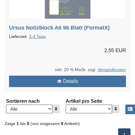
Ursus Notizblock A6 96 Blatt (FormatX)
Lieferzeit:
3-4 Tage
2,55 EUR
inkl. 20 % MwSt. zzgl.
Versandkosten
Details
Sortieren nach
Artikel pro Seite
Anzeigen
Anzeigen
A
Zeige
1
bis
8
(von insgesamt
8
Artikeln)
ausge
1