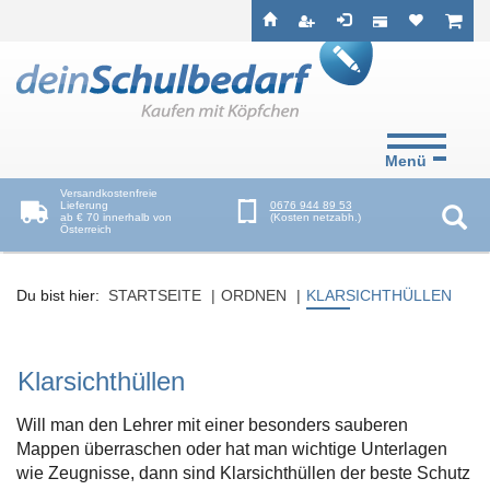
Seitenebreiche:
Zum
Zur
Zur
ist leer
ist l
Inhalt
Hauptnavigation
Footernavigation
Menü
Versandkostenfreie
Lieferung
0676 944 89 53
ab € 70 innerhalb von
(Kosten netzabh.)
Österreich
Suc
Du bist hier:
STARTSEITE
ORDNEN
KLARSICHTHÜLLEN
Klarsichthüllen
Will man den Lehrer mit einer besonders sauberen
Mappen überraschen oder hat man wichtige Unterlagen
wie Zeugnisse, dann sind Klarsichthüllen der beste Schutz