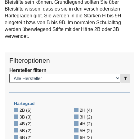
Bleistifte sein können. Grundlegend sollten Sie über
Bleistifte wissen, dass es sie in den verschiedensten
Härtegraden gibt. Sie werden in die Stärken H bis 9H
eingeteilt bzw. von B bis 9B. Im normalen Schulalltag
werden überwiegend Stifte mit der Härte 2B oder 3B
verwendet.
Filteroptionen
Hersteller filtern
Anzei
Härtegrad
2B (6)
2H (4)
3B (3)
3H (2)
4B (2)
4H (2)
5B (2)
5H (2)
6B (2)
6H (2)