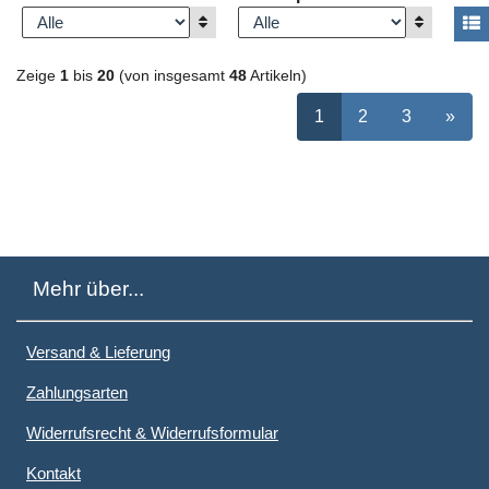
Anzeigen
Anzeigen
A
Zeige
1
bis
20
(von insgesamt
48
Artikeln)
ausgewählt Seite
Seite
auswählen
Seite
auswähle
nächs
1
2
3
»
Mehr über...
Versand & Lieferung
Zahlungsarten
Widerrufsrecht & Widerrufsformular
Kontakt