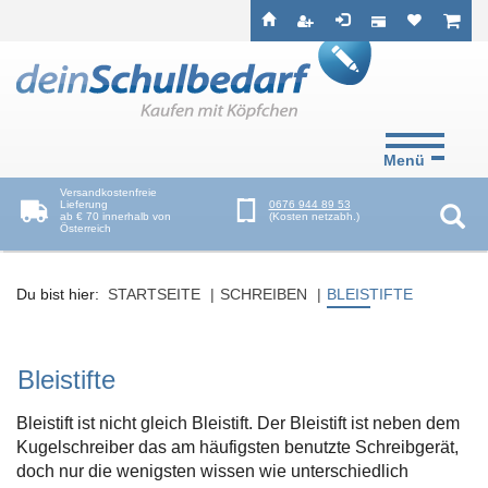
Seitenebreiche:
Zum
Zur
Zur
ist leer
ist l
Inhalt
Hauptnavigation
Footernavigation
Menü
Versandkostenfreie
Lieferung
0676 944 89 53
ab € 70 innerhalb von
(Kosten netzabh.)
Österreich
Suc
Du bist hier:
STARTSEITE
SCHREIBEN
BLEISTIFTE
Bleistifte
Bleistift ist nicht gleich Bleistift. Der Bleistift ist neben dem
Kugelschreiber das am häufigsten benutzte Schreibgerät,
doch nur die wenigsten wissen wie unterschiedlich