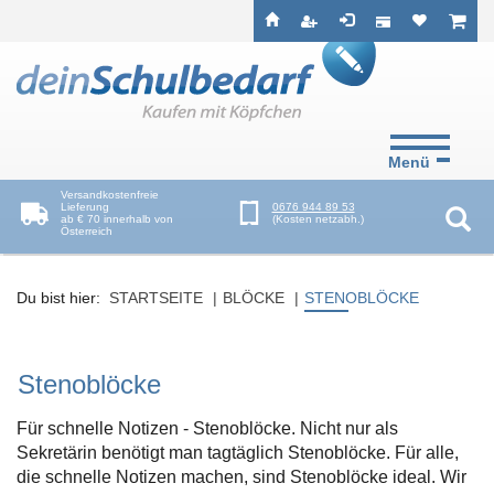
Seitenebreiche:
Zum
Zur
Zur
ist leer
ist l
Inhalt
Hauptnavigation
Footernavigation
Menü
Versandkostenfreie
Lieferung
0676 944 89 53
ab € 70 innerhalb von
(Kosten netzabh.)
Österreich
Suc
Du bist hier:
STARTSEITE
BLÖCKE
STENOBLÖCKE
Stenoblöcke
Für schnelle Notizen - Stenoblöcke. Nicht nur als
Sekretärin benötigt man tagtäglich Stenoblöcke. Für alle,
die schnelle Notizen machen, sind Stenoblöcke ideal. Wir