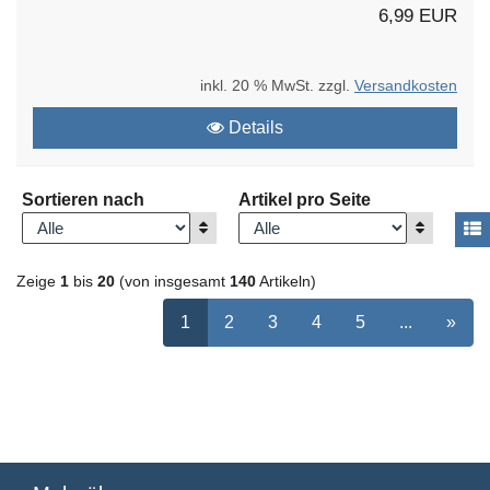
6,99 EUR
inkl. 20 % MwSt. zzgl.
Versandkosten
Details
Sortieren nach
Artikel pro Seite
Anzeigen
Anzeigen
A
Zeige
1
bis
20
(von insgesamt
140
Artikeln)
ausgewählt Seite
Seite
auswählen
Seite
auswählen
Seite
auswählen
Seite
auswählen
Nächste 5 S
nächs
1
2
3
4
5
...
»