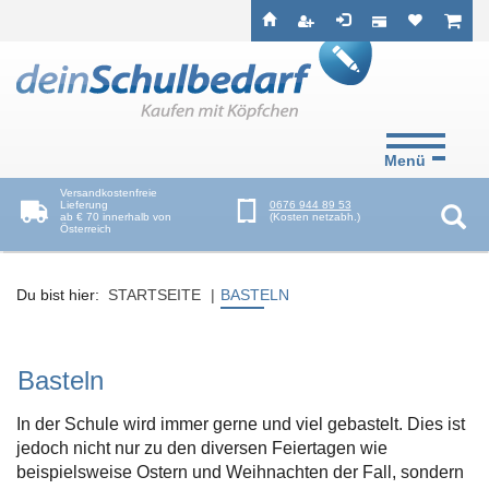
Seitenebreiche:
Zum
Zur
Zur
ist leer
ist l
Inhalt
Hauptnavigation
Footernavigation
Menü
Versandkostenfreie
Lieferung
0676 944 89 53
ab € 70 innerhalb von
(Kosten netzabh.)
Österreich
Suc
Du bist hier:
STARTSEITE
BASTELN
Basteln
In der Schule wird immer gerne und viel gebastelt. Dies ist
jedoch nicht nur zu den diversen Feiertagen wie
beispielsweise Ostern und Weihnachten der Fall, sondern