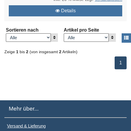
Details
Sortieren nach
Artikel pro Seite
Anzeigen
Anzeigen
A
Zeige
1
bis
2
(von insgesamt
2
Artikeln)
ausge
1
Mehr über...
Versand & Lieferung