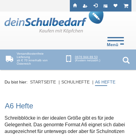
Seitenebreiche:
Zum
Zur
Zur
ist leer
ist l
Inhalt
Hauptnavigation
Footernavigation
Menü
Versandkostenfreie
Lieferung
0676 944 89 53
ab € 70 innerhalb von
(Kosten netzabh.)
Österreich
Suc
Du bist hier:
STARTSEITE
SCHULHEFTE
A6 HEFTE
A6 Hefte
Schreibblöcke in der idealen Größe gibt es für jede
Gelegenheit. Das genormte Format A6 eignet sich dabei
ausgezeichnet für unterwegs oder aber für Schulnotizen