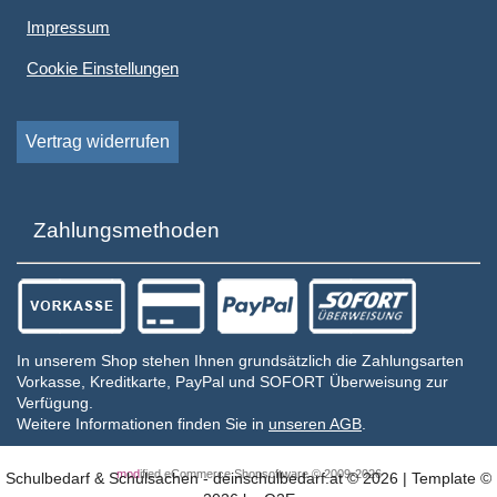
Impressum
Cookie Einstellungen
Vertrag widerrufen
Zahlungsmethoden
In unserem Shop stehen Ihnen grundsätzlich die Zahlungsarten
Vorkasse, Kreditkarte, PayPal und SOFORT Überweisung zur
Verfügung.
Weitere Informationen finden Sie in
unseren AGB
.
mod
ified eCommerce Shopsoftware © 2009-2026
Schulbedarf & Schulsachen - deinschulbedarf.at © 2026 | Template ©