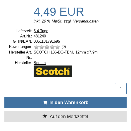
4,49 EUR
inkl. 20 % MwSt. zzgl.
Versandkosten
Lieferzeit:
Lieferzeit:
3-4 Tage
Art.Nr.:
481240
GTIN/EAN:
0051131791695
Bewertungen:
(0)
Hersteller Art.
SCOTCH 136-DQ-FBNL 12mm x7,9m
Nr.:
Hersteller:
Hersteller:
Scotch
Produktmenge
In den Warenkorb
Auf den Merkzettel