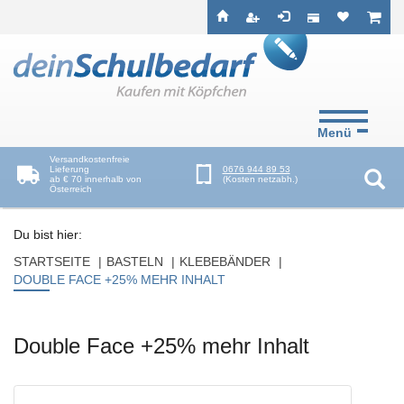
Seitenebreiche:
Zum
Zur
Zur
ist leer
ist l
Inhalt
Hauptnavigation
Footernavigation
Menü
Versandkostenfreie
Lieferung
0676 944 89 53
ab € 70 innerhalb von
(Kosten netzabh.)
Österreich
Suc
Du bist hier:
STARTSEITE
BASTELN
KLEBEBÄNDER
DOUBLE FACE +25% MEHR INHALT
Double Face +25% mehr Inhalt