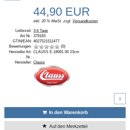
44,90 EUR
inkl. 20 % MwSt. zzgl.
Versandkosten
Lieferzeit:
Lieferzeit:
3-4 Tage
Art.Nr.:
379183
GTIN/EAN:
4027521511477
Bewertungen:
(0)
Hersteller Art.
CLAUSS E-18091 00 23cm
Nr.:
Hersteller:
Hersteller:
Clauss
Produktmenge
In den Warenkorb
Auf den Merkzettel