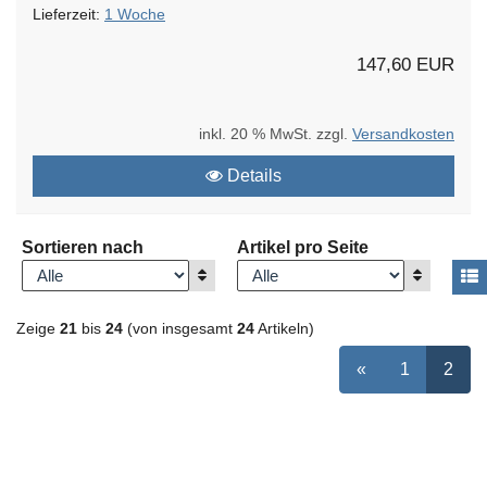
Lieferzeit:
1 Woche
147,60 EUR
inkl. 20 % MwSt. zzgl.
Versandkosten
Details
Sortieren nach
Artikel pro Seite
Anzeigen
Anzeigen
A
Zeige
21
bis
24
(von insgesamt
24
Artikeln)
vorherige Seite
Seite
auswähle
ausge
«
1
2