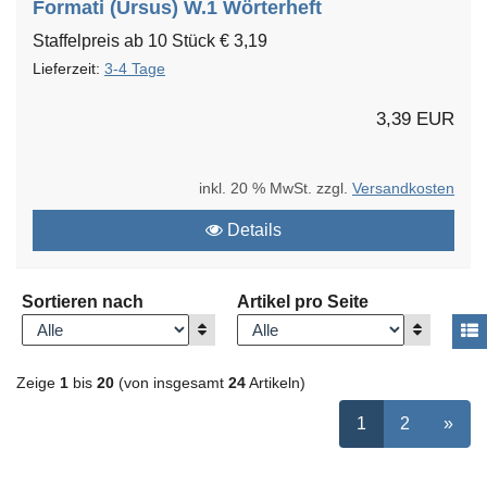
Formati (Ursus) W.1 Wörterheft
Staffelpreis ab 10 Stück € 3,19
Lieferzeit:
3-4 Tage
3,39 EUR
inkl. 20 % MwSt. zzgl.
Versandkosten
Details
Sortieren nach
Artikel pro Seite
Anzeigen
Anzeigen
A
Zeige
1
bis
20
(von insgesamt
24
Artikeln)
ausgewählt Seit
Seite
auswähle
nächs
1
2
»