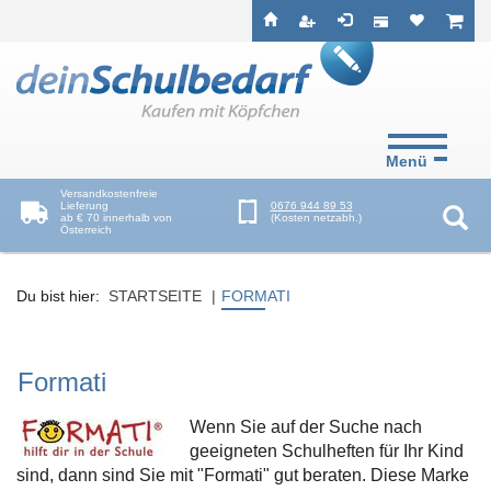
Seitenebreiche:
Zum
Zur
Zur
ist leer
ist l
Inhalt
Hauptnavigation
Footernavigation
Menü
Versandkostenfreie
Lieferung
0676 944 89 53
ab € 70 innerhalb von
(Kosten netzabh.)
Österreich
Suc
Du bist hier:
STARTSEITE
FORMATI
Formati
Wenn Sie auf der Suche nach
geeigneten Schulheften für Ihr Kind
sind, dann sind Sie mit "Formati" gut beraten. Diese Marke