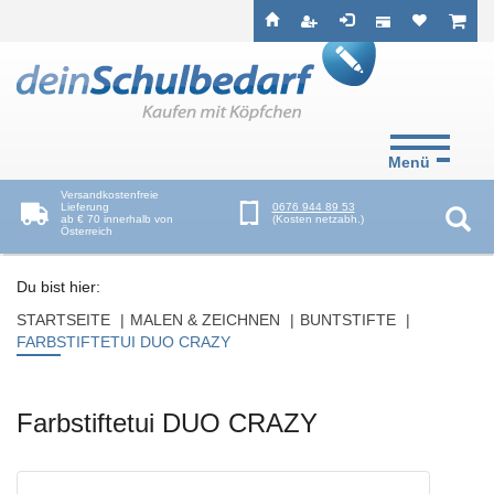
Seitenebreiche:
Zum
Zur
Zur
ist leer
ist l
Inhalt
Hauptnavigation
Footernavigation
Menü
Versandkostenfreie
Lieferung
0676 944 89 53
ab € 70 innerhalb von
(Kosten netzabh.)
Österreich
Suc
Du bist hier:
STARTSEITE
MALEN & ZEICHNEN
BUNTSTIFTE
FARBSTIFTETUI DUO CRAZY
Farbstiftetui DUO CRAZY