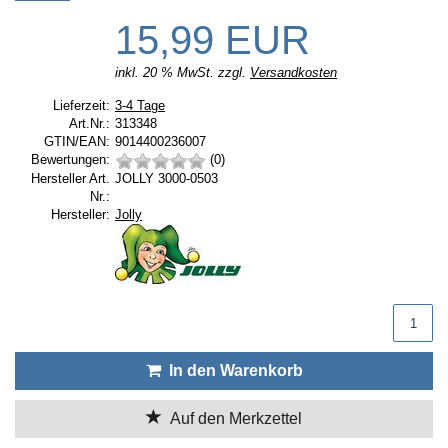
15,99 EUR
inkl. 20 % MwSt. zzgl.
Versandkosten
Lieferzeit:
Lieferzeit:
3-4 Tage
Art.Nr.:
313348
GTIN/EAN:
9014400236007
Bewertungen:
(0)
Hersteller Art.
JOLLY 3000-0503
Nr.:
Hersteller:
Hersteller:
Jolly
Produktmenge
In den Warenkorb
Auf den Merkzettel