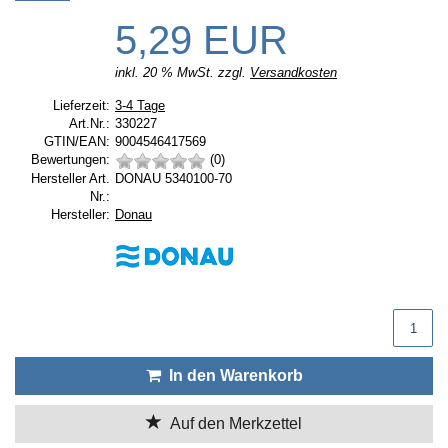
5,29 EUR
inkl. 20 % MwSt. zzgl.
Versandkosten
Lieferzeit:
Lieferzeit:
3-4 Tage
Art.Nr.:
330227
GTIN/EAN:
9004546417569
Bewertungen:
(0)
Hersteller Art.
DONAU 5340100-70
Nr.:
Hersteller:
Hersteller:
Donau
Produktmenge
In den Warenkorb
Auf den Merkzettel