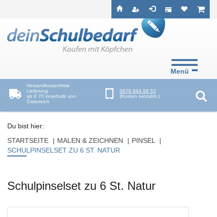
Seitenebreiche:
Zum
Zur
Zur
ist leer
ist l
Inhalt
Hauptnavigation
Footernavigation
Menü
Versandkostenfreie
Lieferung
0676 944 89 53
ab € 70 innerhalb von
(Kosten netzabh.)
Österreich
Suc
Du bist hier:
STARTSEITE
MALEN & ZEICHNEN
PINSEL
SCHULPINSELSET ZU 6 ST. NATUR
Schulpinselset zu 6 St. Natur