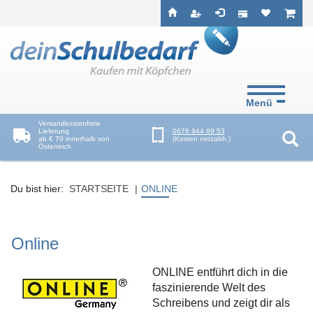
Seitenebreiche:
Zum
Zur
Zur
ist leer
ist l
Inhalt
Hauptnavigation
Footernavigation
Menü
Versandkostenfreie
Lieferung
0676 944 89 53
ab € 70 innerhalb von
(Kosten netzabh.)
Österreich
Suc
Du bist hier:
STARTSEITE
ONLINE
Online
ONLINE entführt dich in die
faszinierende Welt des
Schreibens und zeigt dir als