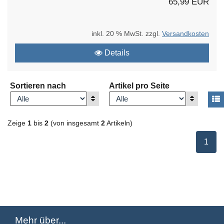
65,99 EUR
inkl. 20 % MwSt. zzgl.
Versandkosten
Details
Sortieren nach
Artikel pro Seite
Anzeigen
Anzeigen
A
Zeige
1
bis
2
(von insgesamt
2
Artikeln)
ausge
1
Mehr über...