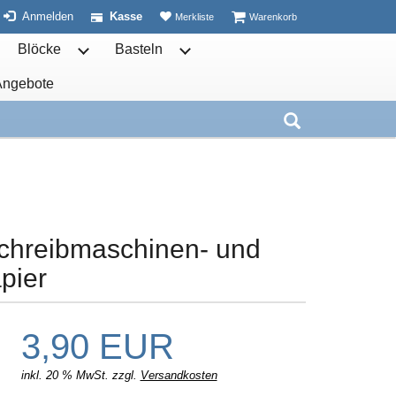
ist leer
ist leer
Anmelden
Kasse
Merkliste
Warenkorb
Blöcke
Basteln
ben öffnen
termenü von Schulhefte öffnen
Untermenü von Blöcke öffnen
Untermenü von Basteln öffnen
Angebote
nen
Weitere öffnen
Untermenü von öffnen
Suche aufkla
chreibmaschinen- und
pier
3,90 EUR
inkl. 20 % MwSt. zzgl.
Versandkosten