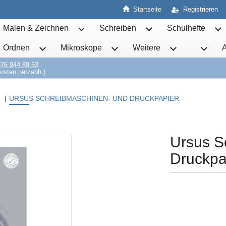
Startseite
Registrieren
Malen & Zeichnen
Schreiben
Schulhefte
Untermenü von Malen & Zeichnen öffnen
Untermenü von Schrei
Un
Ordnen
Mikroskope
Weitere
Untermenü von Ordnen öffnen
Untermenü von Mikroskope öff
Untermenü von 
76 944 89 53
osten netzabh.)
URSUS SCHREIBMASCHINEN- UND DRUCKPAPIER
Ursus S
Druckpa