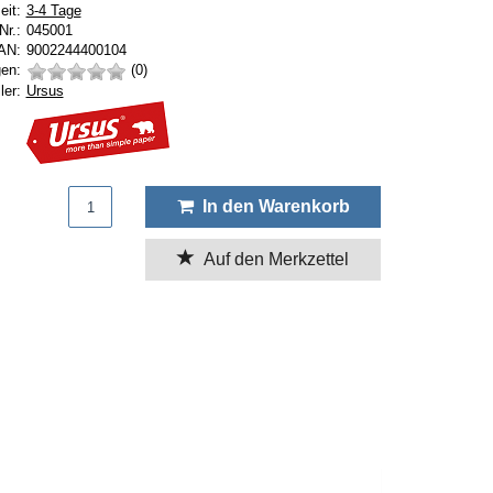
Lieferzeit:
eit:
3-4 Tage
Nr.:
045001
AN:
9002244400104
en:
(0)
Hersteller:
ler:
Ursus
Produktmenge
In den Warenkorb
Auf den Merkzettel