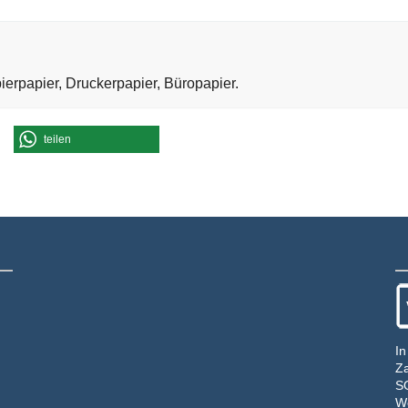
erpapier, Druckerpapier, Büropapier.
teilen
In
Za
S
We