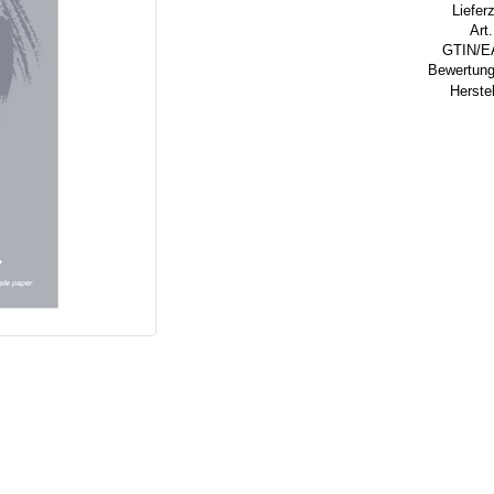
Lieferz
Art.
GTIN/E
Bewertung
Herstel