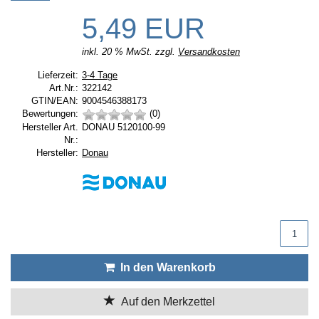
5,49 EUR
inkl. 20 % MwSt. zzgl.
Versandkosten
Lieferzeit:
Lieferzeit:
3-4 Tage
Art.Nr.:
322142
GTIN/EAN:
9004546388173
Bewertungen:
(0)
Hersteller Art.
DONAU 5120100-99
Nr.:
Hersteller:
Hersteller:
Donau
Produktmenge
In den Warenkorb
Auf den Merkzettel