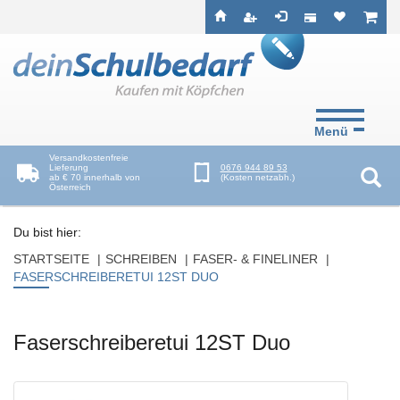
Seitenebreiche:
Zum
Zur
Zur
ist leer
ist l
Inhalt
Hauptnavigation
Footernavigation
Menü
Versandkostenfreie
Lieferung
0676 944 89 53
ab € 70 innerhalb von
(Kosten netzabh.)
Österreich
Suc
Du bist hier:
STARTSEITE
SCHREIBEN
FASER- & FINELINER
FASERSCHREIBERETUI 12ST DUO
Faserschreiberetui 12ST Duo