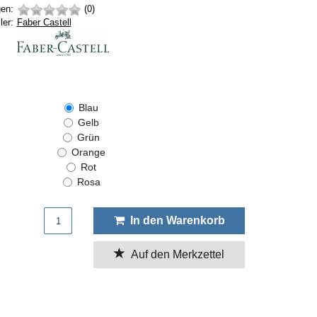
en:
(0)
Hersteller:
ler:
Faber Castell
Blau
Gelb
Grün
Orange
Rot
Rosa
Produktmenge
In den Warenkorb
Auf den Merkzettel