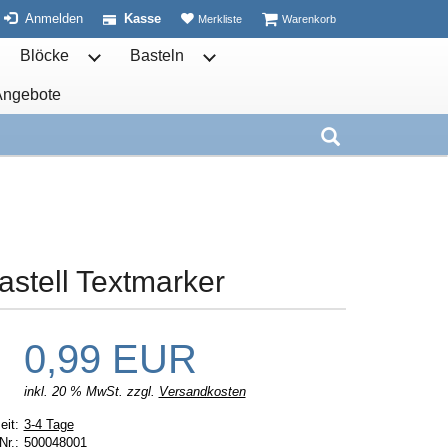
ist leer
ist leer
Anmelden
Kasse
Merkliste
Warenkorb
Blöcke
Basteln
ben öffnen
termenü von Schulhefte öffnen
Untermenü von Blöcke öffnen
Untermenü von Basteln öffnen
Angebote
nen
Weitere öffnen
Untermenü von öffnen
Suche aufkla
astell Textmarker
0,99 EUR
inkl. 20 % MwSt. zzgl.
Versandkosten
Lieferzeit:
eit:
3-4 Tage
Nr.:
500048001