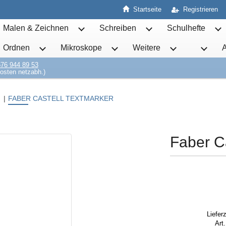
Startseite
Registrieren
Malen & Zeichnen
Schreiben
Schulhefte
Untermenü von Malen & Zeichnen öffnen
Untermenü von Schrei
Un
Ordnen
Mikroskope
Weitere
Untermenü von Ordnen öffnen
Untermenü von Mikroskope öff
Untermenü von 
76 944 89 53
osten netzabh.)
FABER CASTELL TEXTMARKER
Faber C
Lieferz
Art.