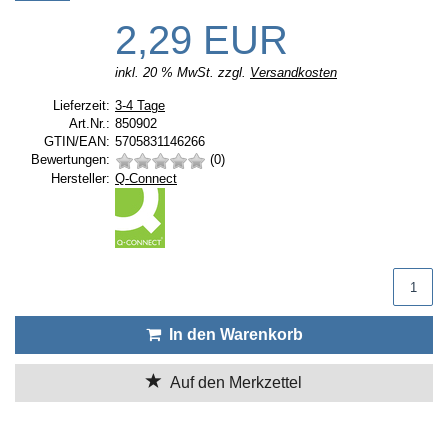
2,29 EUR
inkl. 20 % MwSt. zzgl.
Versandkosten
Lieferzeit:
Lieferzeit:
3-4 Tage
Art.Nr.:
850902
GTIN/EAN:
5705831146266
Bewertungen:
(0)
Hersteller:
Hersteller:
Q-Connect
Produktmenge
In den Warenkorb
Auf den Merkzettel