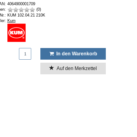
AN:
4064900001709
en:
(0)
Nr.:
KUM 102.04.21 210K
Hersteller:
ler:
Kum
Produktmenge
In den Warenkorb
Auf den Merkzettel