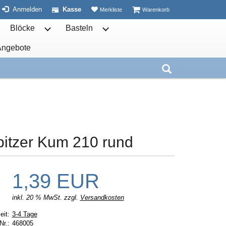
ist leer
ist leer
Anmelden
Kasse
Merkliste
Warenkorb
Blöcke
Basteln
ben öffnen
termenü von Schulhefte öffnen
Untermenü von Blöcke öffnen
Untermenü von Basteln öffnen
Angebote
nen
Weitere öffnen
Untermenü von öffnen
Suche aufkla
itzer Kum 210 rund
1,39 EUR
inkl. 20 % MwSt. zzgl.
Versandkosten
Lieferzeit:
eit:
3-4 Tage
Nr.:
468005