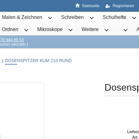
Startseite
Registrieren
Malen & Zeichnen
Schreiben
Schulhefte
Untermenü von Malen & Zeichnen öffnen
Untermenü von Schrei
Un
Ordnen
Mikroskope
Weitere
Untermenü von Ordnen öffnen
Untermenü von Mikroskope öff
Untermenü von 
76 944 89 53
osten netzabh.)
DOSENSPITZER KUM 210 RUND
Dosensp
Lieferz
Art.