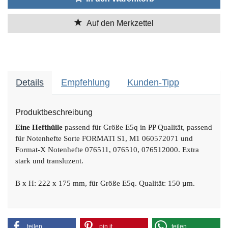
Auf den Merkzettel
Details
Empfehlung
Kunden-Tipp
Produktbeschreibung
Eine Hefthülle
passend für Größe E5q in PP Qualität, passend
für Notenhefte Sorte FORMATI S1, M1 060572071 und
Format-X Notenhefte 076511, 076510, 076512000. Extra
stark und transluzent.
B x H: 222 x 175 mm, für Größe E5q.
Qualität: 150 µm.
teilen
pin it
teilen