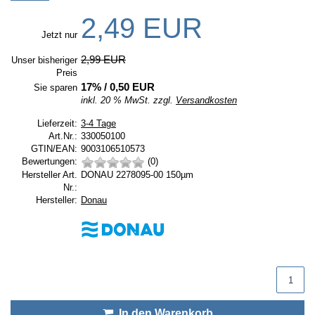
2,49 EUR
Jetzt nur
2,99 EUR
Unser bisheriger
Preis
17
% /
0,50 EUR
Sie sparen
inkl. 20 % MwSt. zzgl.
Versandkosten
Lieferzeit:
Lieferzeit:
3-4 Tage
Art.Nr.:
330050100
GTIN/EAN:
9003106510573
Bewertungen:
(0)
Hersteller Art.
DONAU 2278095-00 150µm
Nr.:
Hersteller:
Hersteller:
Donau
Produktmenge
In den Warenkorb