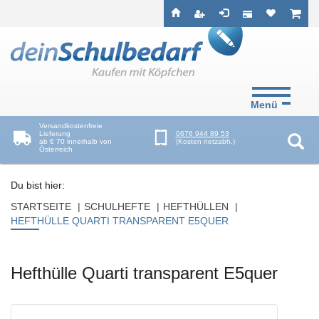
Seitenebreiche:
Zum
Zur
Zur
ist leer
ist l
Inhalt
Hauptnavigation
Footernavigation
Menü
Versandkostenfreie
Lieferung
0676 944 89 53
ab € 70 innerhalb von
(Kosten netzabh.)
Österreich
Suc
Du bist hier:
STARTSEITE
SCHULHEFTE
HEFTHÜLLEN
HEFTHÜLLE QUARTI TRANSPARENT E5QUER
Hefthülle Quarti transparent E5quer