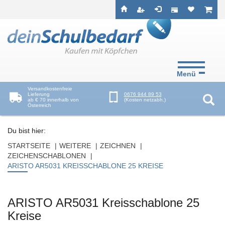
Seitenebreiche:
Zum
Zur
Zur
ist leer
ist l
Inhalt
Hauptnavigation
Footernavigation
Menü
Versandkostenfreie
Lieferung
0676 944 89 53
ab € 70 innerhalb von
(Kosten netzabh.)
Österreich
Suc
Du bist hier:
STARTSEITE
WEITERE
ZEICHNEN
ZEICHENSCHABLONEN
ARISTO AR5031 KREISSCHABLONE 25 KREISE
ARISTO AR5031 Kreisschablone 25
Kreise