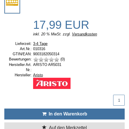
17,99 EUR
inkl. 20 % MwSt. zzgl.
Versandkosten
Lieferzeit:
Lieferzeit:
3-4 Tage
Art.Nr.:
010316
GTIN/EAN:
9003182050314
Bewertungen:
(0)
Hersteller Art.
ARISTO AR5031
Nr.:
Hersteller:
Hersteller:
Aristo
Produktmenge
In den Warenkorb
Auf den Merkzettel