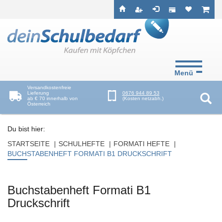
Seitenebreiche:
Zum
Zur
Zur
ist leer
ist l
Inhalt
Hauptnavigation
Footernavigation
Menü
Versandkostenfreie
Lieferung
0676 944 89 53
ab € 70 innerhalb von
(Kosten netzabh.)
Österreich
Suc
Du bist hier:
STARTSEITE
SCHULHEFTE
FORMATI HEFTE
BUCHSTABENHEFT FORMATI B1 DRUCKSCHRIFT
Buchstabenheft Formati B1
Druckschrift