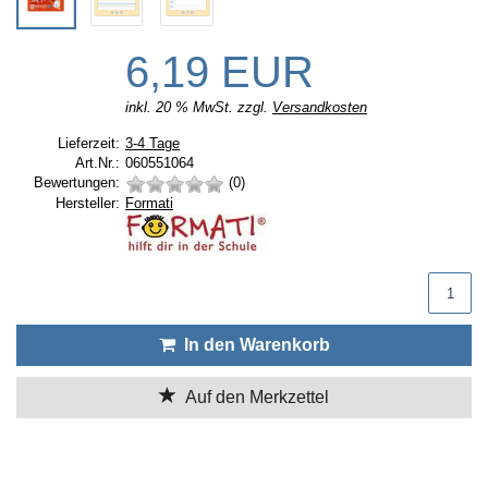
6,19 EUR
inkl. 20 % MwSt. zzgl.
Versandkosten
Lieferzeit:
Lieferzeit:
3-4 Tage
Art.Nr.:
060551064
Bewertungen:
(0)
Hersteller:
Hersteller:
Formati
Produktmenge
In den Warenkorb
Auf den Merkzettel